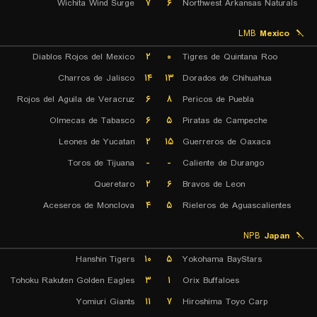
Wichita Wind Surge
۷
۶
Northwest Arkansas Naturals
LMB
Mexico
Diablos Rojos del Mexico
۲
۰
Tigres de Quintana Roo
Charros de Jalisco
۱۴
۱۳
Dorados de Chihuahua
Rojos del Aguila de Veracruz
۶
۸
Pericos de Puebla
Olmecas de Tabasco
۶
۵
Piratas de Campeche
Leones de Yucatan
۲
۱۵
Guerreros de Oaxaca
Toros de Tijuana
-
-
Caliente de Durango
Queretaro
۲
۶
Bravos de Leon
Aceseros de Monclova
۴
۵
Rieleros de Aguascalientes
NPB
Japan
Hanshin Tigers
۱۰
۵
Yokohama BayStars
Tohoku Rakuten Golden Eagles
۳
۱
Orix Buffaloes
Yomiuri Giants
۱۱
۷
Hiroshima Toyo Carp