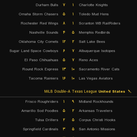
Durham Bulls
۷
۱
Charlotte Knights
Omaha Storm Chasers
۵
۱
Toledo Mud Hens
Rochester Red Wings
۸
۱
Scranton WB RailRiders
Nashville Sounds
۴
۵
Memphis Redbirds
Oklahoma City Comets
۱۲
۲
Salt Lake Bees
Sugar Land Space Cowboys
۶
۷
Albuquerque Isotopes
El Paso Chihuahuas
۵
۷
Reno Aces
Round Rock Express
۱۳
۱۰
Sacramento River Cats
Tacoma Rainiers
۱۶
۱۰
Las Vegas Aviators
MiLB Double-A Texas League
United States
Frisco Roughriders
۱
۹
Midland Rockhounds
Amarillo Sod Poodles
۵
۲
Arkansas Travelers
Tulsa Drillers
۲
۵
Corpus Christi Hooks
Springfield Cardinals
۳
۵
San Antonio Missions