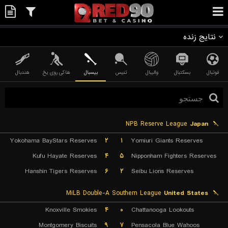
نتایج زنده
فوتبال
بسکتبال
والیبال
تنیس
بیسبال
هاکی روی یخ
هندبال
NPB Reserve League
Japan
Yokohama BayStars Reserves
۲
۱
Yomiuri Giants Reserves
Kufu Hayate Reserves
۴
۵
Nipponham Fighters Reserves
Hanshin Tigers Reserves
۶
۲
Seibu Lions Reserves
MiLB Double-A Southern League
United States
Knoxville Smokies
۴
۰
Chattanooga Lookouts
Montgomery Biscuits
۹
۷
Pensacola Blue Wahoos