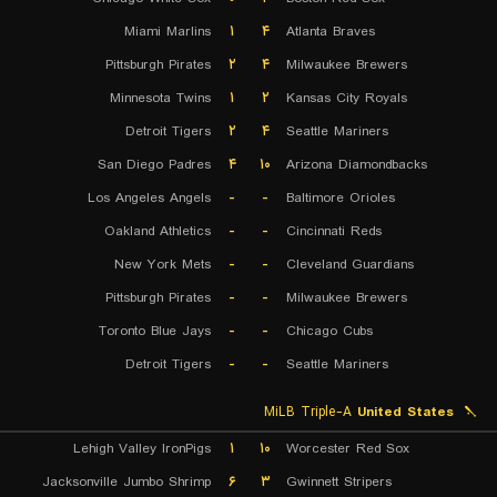
Miami Marlins
۱
۴
Atlanta Braves
Pittsburgh Pirates
۲
۴
Milwaukee Brewers
Minnesota Twins
۱
۲
Kansas City Royals
Detroit Tigers
۲
۴
Seattle Mariners
San Diego Padres
۴
۱۰
Arizona Diamondbacks
Los Angeles Angels
-
-
Baltimore Orioles
Oakland Athletics
-
-
Cincinnati Reds
New York Mets
-
-
Cleveland Guardians
Pittsburgh Pirates
-
-
Milwaukee Brewers
Toronto Blue Jays
-
-
Chicago Cubs
Detroit Tigers
-
-
Seattle Mariners
MiLB Triple-A
United States
Lehigh Valley IronPigs
۱
۱۰
Worcester Red Sox
Jacksonville Jumbo Shrimp
۶
۳
Gwinnett Stripers