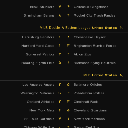
Biloxi Shuckers
۳
۴
Columbus Clingstones
Birmingham Barons
۸
۴
Rocket City Trash Pandas
MiLB Double-A Eastern League
United States
Harrisburg Senators
۱
۸
Chesapeake Baysox
Hartford Yard Goats
۱
۳
Binghamton Rumble Ponies
Somerset Patriots
۳
۲
Akron Zips
Reading Fightin Phils
۵
۶
Richmond Flying Squirrels
MLB
United States
Los Angeles Angels
۲
۵
Baltimore Orioles
Washington Nationals
۱۰
۴
Philadelphia Phillies
Oakland Athletics
۲
۳
Cincinnati Reds
New York Mets
۶
۵
Cleveland Guardians
St. Louis Cardinals
۳
۱
New York Yankees
Chicago White Sox
۰
۴
Boston Red Sox