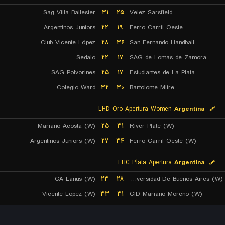
Sag Villa Ballester
۳۱
۲۵
Velez Sarsfield
Argentinos Juniors
۲۲
۱۹
Ferro Carril Oeste
Club Vicente López
۲۸
۳۶
San Fernando Handball
Sedalo
۲۲
۱۷
SAG de Lomas de Zamora
SAG Polvorines
۲۵
۱۷
Estudiantes de La Plata
Colegio Ward
۳۲
۳۰
Bartolome Mitre
LHD Oro Apertura Women
Argentina
Mariano Acosta (W)
۲۵
۳۱
River Plate (W)
Argentinos Juniors (W)
۲۷
۳۴
Ferro Carril Oeste (W)
LHC Plata Apertura
Argentina
CA Lanus (W)
۲۳
۲۸
Universidad De Buenos Aires (W)
Vicente Lopez (W)
۳۳
۳۱
CID Mariano Moreno (W)