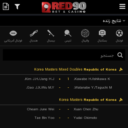
نتایج زنده
فوتبال
بسکتبال
والیبال
تنیس
بیسبال
هندبال
فوتبال آمریکایی
Korea Masters Mixed Doubles
Republic of Korea
Kim J.H./Jang H.J.
۰
۱
Kawabe H./Ishikawa K.
Gao J.X./Wu M.Y.
-
-
Watanabe Y./Taguchi M.
Korea Masters
Republic of Korea
Cheam June Wei
-
-
Xuan Chen Zhu
Tae Bin Yoo
-
-
Yudai Okimoto