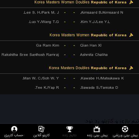
Korea Masters Women Doubles
Republic of Korea
Lee S. H./Park M. J.
-
-
Aimsaard B./Aimsaard N.
Luo Y./Wang T.G.
-
-
Kim Y.J./Lee Y.L.
Korea Masters Women
Republic of Korea
Ga Ram Kim
-
-
Qian Han XI
Rakshitha Sree Santhosh Ramraj
-
-
Ashmita Chaliha
Korea Masters Doubles
Republic of Korea
Man W. C./Soh W. Y.
-
-
Kawabe H./Matsukawa K.
Tee K./Yap R.
-
-
Sawada S./Tanioka D.
تیم بازی و کازینو رد نود
پیش بینی ورزشی
پیش بینی زنده
نتایج زنده
کازینو آنلاین
حساب کاربری