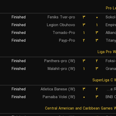
Finished
Feniks Tver-pro
۳
۰
Sokol
Finished
Legion Obuhovo
۳
۱
Empir
Finished
Tornado-Pro
۱
۳
Allian
Finished
Payp-Pro
۲
۳
Titan
Finished
Panthers-pro (W)
۳
۲
Foksi
Finished
Malahit-pro (W)
۱
۳
Grana
Finished
Atletica Banese (W)
۳
۲
Clube De Regatas Brasil (W)
Finished
Parnaiba Volei (W)
۰
۳
BNB C