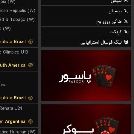
bia (W)
ican Republic (W)
dad & Tobago (W)
o (W)
U19 Liga Paulista
Brazil
o Olimpico U19
uth America
tina
U21 Liga Paulista
Brazil
 Renata U21
Super Segunda Women
Argentina