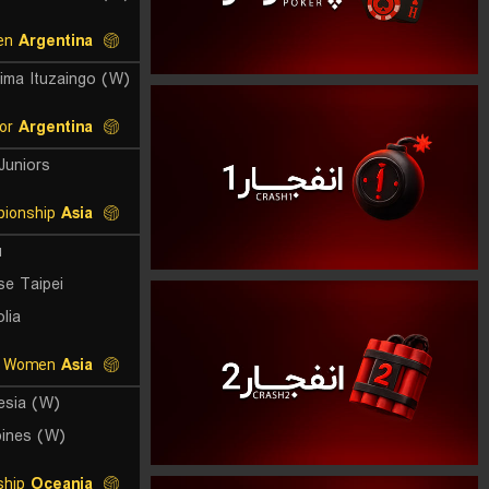
Super Primera Women
Argentina
Division de Honor
Argentina
Juniors
East Asia Championship
Asia
u
se Taipei
lia
SEA V.League Women
Asia
esia (W)
pines (W)
Oceania Championship
Oceania