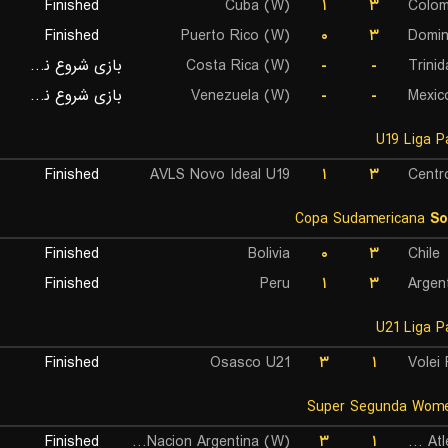
Finished
Cuba (W)
۱
۳
Colom
Finished
Puerto Rico (W)
۰
۳
Domin
بازی شروع نشده است
Costa Rica (W)
-
-
Trini
بازی شروع نشده است
Venezuela (W)
-
-
Mexic
Finished
AVLS Novo Ideal U19
۱
۳
Centr
Copa Sudamericana
So
Finished
Bolivia
۰
۳
Chile
Finished
Peru
۱
۳
Argen
Finished
Osasco U21
۳
۱
Volei
Finished
Banco de la Nacion Argentina (W)
۳
۱
Club Atletico Huracan (W)