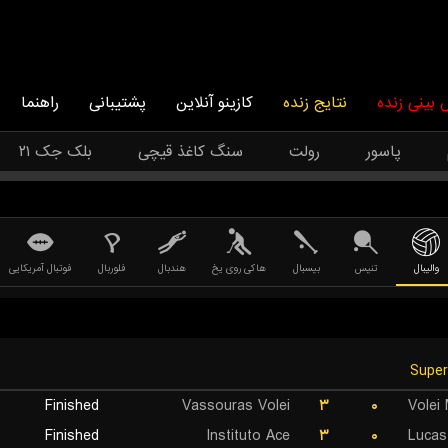
بینی زنده
نتایج زنده
کازینو آنلاین
پشتیبانی
راهنما
پاسور
رولت
سنگ کاغذ قیچی
بلک جک ۲۱
والیبال
تنیس
بیسبال
هاکی روی یخ
هندبال
فلوربال
فوتبال آمریکایی
Finished
Vassouras Volei
۳
۰
Volei
Finished
Instituto Ace
۳
۰
Lucas