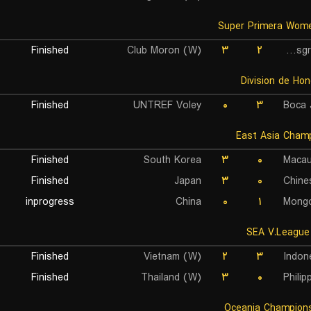
Finished
Club Moron (W)
۳
۲
Gimnasia Esgrima Ituzaingo (W)
Finished
UNTREF Voley
۰
۳
Boca 
Finished
South Korea
۳
۰
Maca
Finished
Japan
۳
۰
Chine
inprogress
China
۰
۱
Mongo
Finished
Vietnam (W)
۲
۳
Indon
Finished
Thailand (W)
۳
۰
Philip