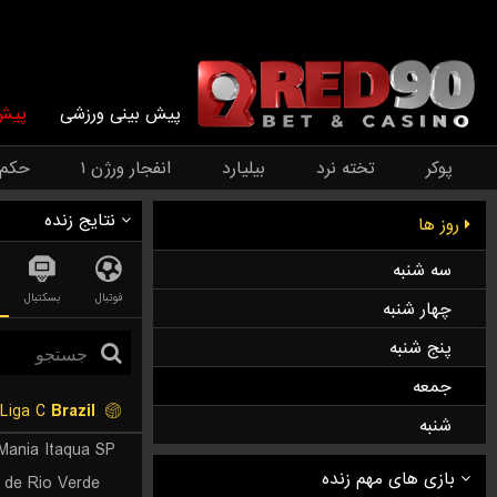
پیش بینی ورزشی
پیش 
پوکر
تخته نرد
بیلیارد
انفجار ورژن ۱
حکم
نتایج زنده
روز ها
سه شنبه
فوتبال
بسکتبال
چهار شنبه
پنج شنبه
جمعه
SuperLiga C
Brazil
شنبه
 Mania Itaqua SP
 de Rio Verde