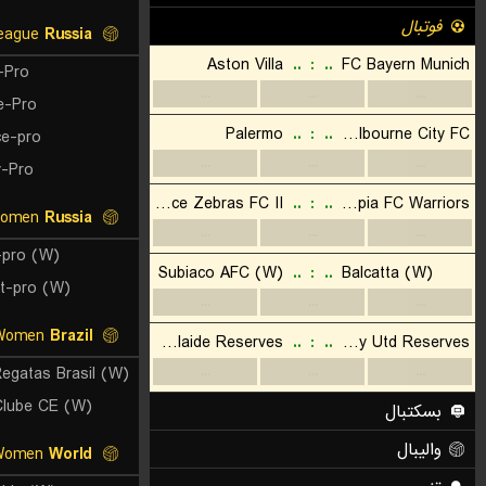
Pro League
Russia
-Pro
e-Pro
ce-pro
y-Pro
Liga Pro Women
Russia
-pro (W)
t-pro (W)
SuperLiga C Women
Brazil
lube CE (W)
Central American and Caribbean Games Women
World