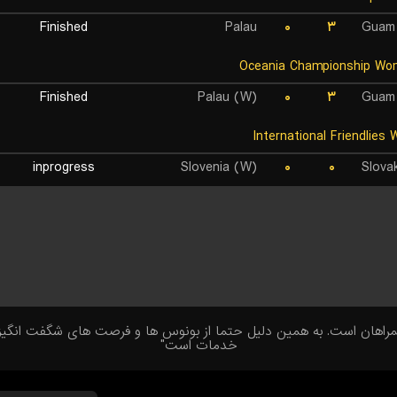
Finished
Palau
۰
۳
Guam
Finished
Palau (W)
۰
۳
Guam
inprogress
Slovenia (W)
۰
۰
Slova
ن است. به همین دلیل حتما از بونوس ها و فرصت های شگفت انگیز ما اس
خدمات است"