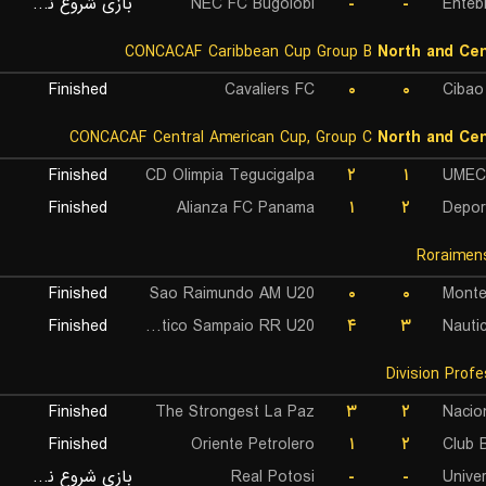
بازی شروع نشده است
NEC FC Bugolobi
-
-
Enteb
CONCACAF Caribbean Cup Group B
North and Cen
Finished
Cavaliers FC
۰
۰
Cibao
CONCACAF Central American Cup, Group C
North and Cen
Finished
CD Olimpia Tegucigalpa
۲
۱
UMEC
Finished
Alianza FC Panama
۱
۲
Depor
Finished
Sao Raimundo AM U20
۰
۰
Monte
Finished
Gremio Atletico Sampaio RR U20
۴
۳
Nauti
Finished
The Strongest La Paz
۳
۲
Nacio
Finished
Oriente Petrolero
۱
۲
Club B
بازی شروع نشده است
Real Potosi
-
-
Univer