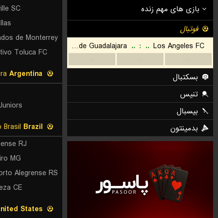
ille SC
llas
tivo Toluca FC
Liga Profesional - Clausura
Argentina
Juniors
Copa do Brasil
Brazil
nense RJ
iro MG
leza CE
nited States