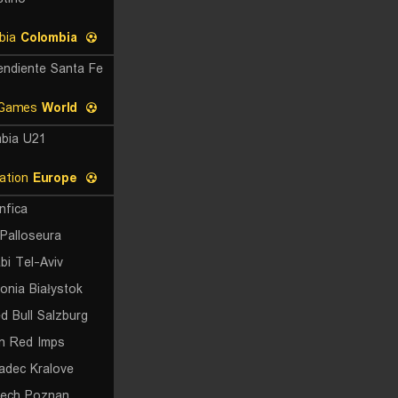
Copa Colombia
Colombia
endiente Santa Fe
Central American and Caribbean Games
World
bia U21
UEFA Europa League Qualification
Europe
nfica
Palloseura
bi Tel-Aviv
lonia Białystok
d Bull Salzburg
ln Red Imps
adec Kralove
ech Poznan