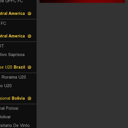
be UPPC FC
tral America
 FC
tral America
IT
tivo Saprissa
Roraimense U20
Brazil
 Roraima U20
co U20
Division Profesional
Bolivia
nal Potosi
olivar
sitario De Vinto