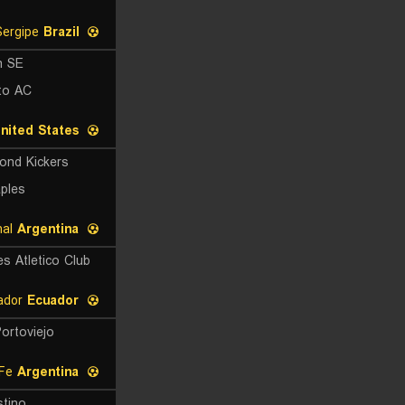
Copa Governo do Estado de Sergipe
Brazil
n SE
to AC
nited States
ond Kickers
ples
Primera Nacional
Argentina
s Atletico Club
Copa Ecuador
Ecuador
ortoviejo
Copa Santa Fe
Argentina
stino