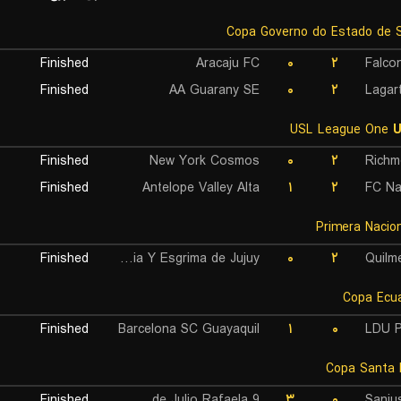
Finished
Aracaju FC
۰
۲
Falco
Finished
AA Guarany SE
۰
۲
Lagar
USL League One
U
Finished
New York Cosmos
۰
۲
Richm
Finished
Antelope Valley Alta
۱
۲
FC Na
Finished
Gimnasia Y Esgrima de Jujuy
۰
۲
Quilme
Finished
Barcelona SC Guayaquil
۱
۰
LDU P
Finished
9 de Julio Rafaela
۳
۰
Sanju