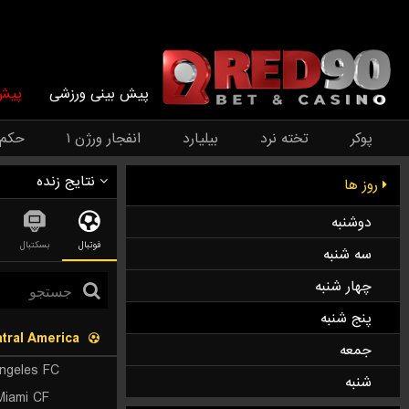
پیش بینی ورزشی
پیش 
پوکر
تخته نرد
بیلیارد
انفجار ورژن ۱
حکم
نتایج زنده
روز ها
دوشنبه
فوتبال
بسکتبال
سه شنبه
چهار شنبه
پنج شنبه
tral America
جمعه
ngeles FC
شنبه
 Miami CF