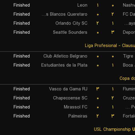
Finished
Leon
۱
۰
Nashv
Finished
Gallos Blancos Queretaro
۰
۲
FC Da
Finished
Orlando City SC
۲
۱
CF Rayados de Monterrey
Finished
Seattle Sounders
۰
۳
Depor
Finished
Club Atletico Belgrano
۰
۰
Tigre
Finished
Estudiantes de la Plata
۰
۱
Boca 
Finished
Vasco da Gama RJ
۳
۱
Flumi
Finished
Chapecoense SC
۰
۲
Cruze
Finished
Mirassol FC
۰
۱
Gremio Porto Alegrense RS
Finished
Palmeiras
۲
۳
Forta
USL Championship
U