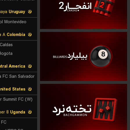
Liga AUF Uruguaya
Uruguay
ol Montevideo
Primera A
Colombia
Caldas
 Bogota
tral America
nited States
r Summit FC (W)
Super 8
Uganda
e FC