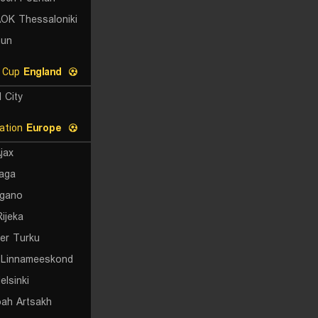
OK Thessaloniki
hun
EFL Cup
England
l City
UEFA Conference League Qualification
Europe
jax
aga
gano
ijeka
ter Turku
 Linnameeskond
elsinki
ah Artsakh