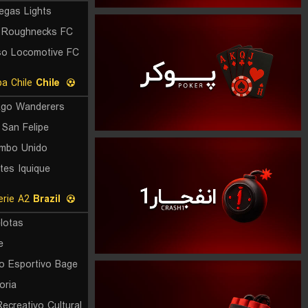
egas Lights
 Roughnecks FC
so Locomotive FC
Copa Chile
Chile
ago Wanderers
 San Felipe
mbo Unido
tes Iquique
Gaucho Serie A2
Brazil
lotas
e
o Esportivo Bage
oria