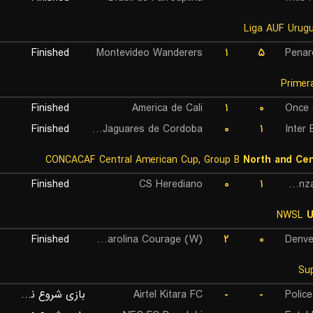
Finished
Montevideo Wanderers
۱
۵
Penar
Finished
America de Cali
۱
۰
Once 
Finished
CD Jaguares de Cordoba
۰
۱
Inter
CONCACAF Central American Cup, Group B
North and Cen
Finished
CS Herediano
۰
۱
Alianza FC San Salvador
NWSL
U
Finished
North Carolina Courage (W)
۲
۰
Denve
بازی شروع نشده است
Airtel Kitara FC
-
-
Polic