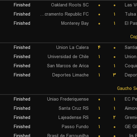
Finished
Oakland Roots SC
۰
۰
Las V
Finished
Sacramento Republic FC
۰
۱
Tulsa
Finished
Monterey Bay
۰
۱
El Pa
Finished
Union La Calera
۴
۰
Santi
Finished
Universidad de Chile
۱
۰
Union
Finished
San Marcos de Arica
۰
۱
Coqui
Finished
Deportes Limache
۱
۳
Depor
Finished
Uniao Frederiquense
۰
۱
EC Pe
Finished
Santa Cruz RS
۱
۱
Aimor
Finished
Lajeadense RS
۰
۲
Gremi
Finished
Passo Fundo
۱
۰
GE Gl
Finished
Brasil de Farroupilha
۰
۰
EC Veranópolis Recreativo Cultural