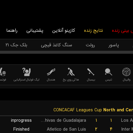
بینی زنده
نتایج زنده
کازینو آنلاین
پشتیبانی
راهنما
پاسور
رولت
سنگ کاغذ قیچی
بلک جک ۲۱
والیبال
تنیس
بیسبال
هاکی روی یخ
هندبال
لیگ فوتبال استرالیایی
فوتسا
CONCACAF Leagues Cup
North and Cen
inprogress
CD Chivas de Guadalajara
۱
۱
Los A
Finished
Atletico de San Luis
۲
۴
Inter