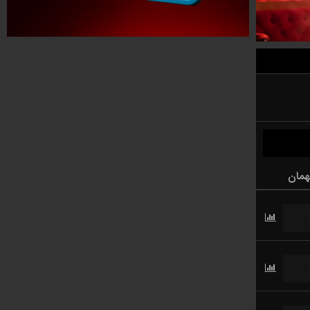
همان
...
...