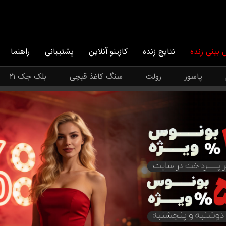
بینی زنده
نتایج زنده
کازینو آنلاین
پشتیبانی
راهنما
پاسور
رولت
سنگ کاغذ قیچی
بلک جک ۲۱