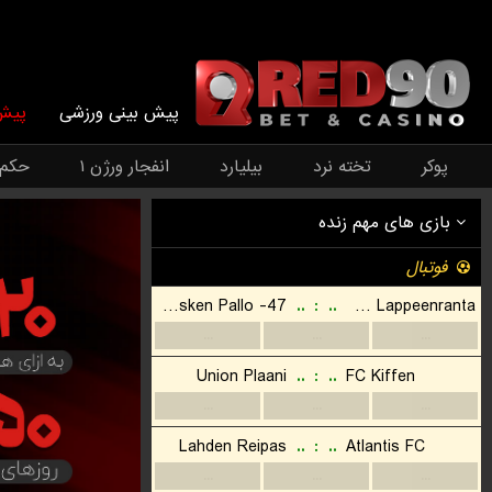
پیش بینی ورزشی
پیش 
پوکر
تخته نرد
بیلیارد
انفجار ورژن ۱
حکم
بازی های مهم زنده
فوتبال
Myllykosken Pallo -47
..
:
..
Pepo Lappeenranta
...
...
...
Union Plaani
..
:
..
FC Kiffen
...
...
...
Lahden Reipas
..
:
..
Atlantis FC
...
...
...