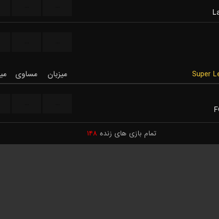
...
...
L
...
...
میزبان
مساوی
می
...
...
F
تمام بازی های زنده
۱۴۸