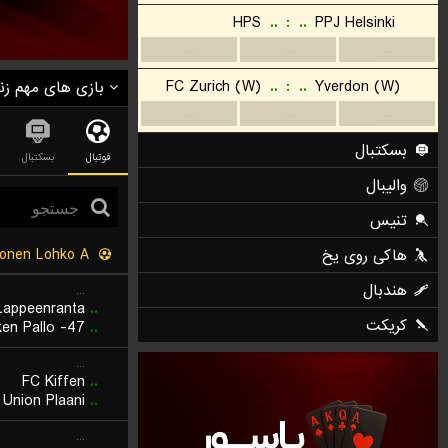
HPS
..
:
..
PPJ Helsinki
...
...
...
FC Zurich (W)
..
:
..
Yverdon (W)
بازی های مهم زن
...
...
...
بسکتبال
فوتبال
بسکتبال
والیبال
تنیس
Kakkonen Lohko A
هاکی روی یخ
هندبال
...
Lappeenranta
..
کریکت
ken Pallo -47
..
...
FC Kiffen
..
Union Plaani
..
...