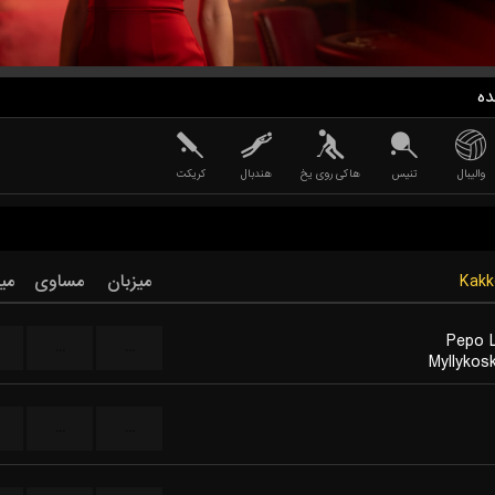
ده
والیبال
تنیس
هاکی روی یخ
هندبال
کریکت
میزبان
مساوی
می
Pepo 
...
...
Myllykos
...
...