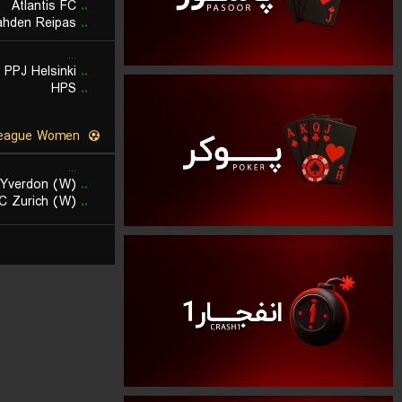
Atlantis FC
..
ahden Reipas
..
...
PPJ Helsinki
..
HPS
..
Super League Women
...
Yverdon (W)
..
C Zurich (W)
..